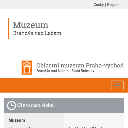
Česky
|
English
Toggl
navig
Otevírací doba
Muzeum