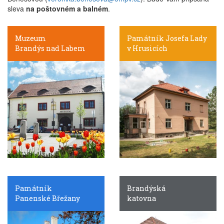
sleva
na poštovném a balném
.
Muzeum
Památník Josefa Lady
Brandýs nad Labem
v Hrusicích
Památník
Brandýská
Panenské Břežany
katovna