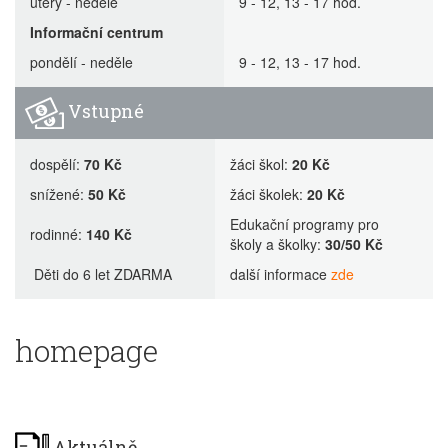
úterý - neděle
9 - 12, 13 - 17 hod.
Informační centrum
pondělí - neděle
9 - 12, 13 - 17 hod.
Vstupné
dospělí:
70 Kč
žáci škol:
20 Kč
snížené:
50 Kč
žáci školek:
20 Kč
Edukační programy pro
rodinné:
140 Kč
školy a školky:
30/50 Kč
Děti do 6 let ZDARMA
další informace
zde
homepage
Aktuálně