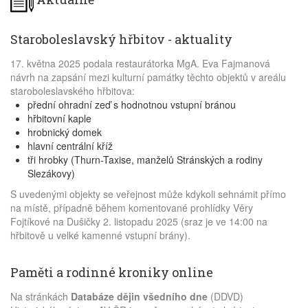
Staroboleslavský hřbitov - aktuality
17. května 2025 podala restaurátorka MgA. Eva Fajmanová
návrh na zapsání mezi kulturní památky těchto objektů v areálu
staroboleslavského hřbitova:
přední ohradní zeď s hodnotnou vstupní bránou
hřbitovní kaple
hrobnický domek
hlavní centrální kříž
tři hrobky (Thurn-Taxise, manželů Stránských a rodiny
Slezákovy)
S uvedenými objekty se veřejnost může kdykoli sehnámit přímo
na místě, případně během komentované prohlídky Věry
Fojtíkové na Dušičky 2. listopadu 2025 (sraz je ve 14:00 na
hřbitově u velké kamenné vstupní brány).
Paměti a rodinné kroniky online
Na stránkách
Databáze dějin všedního dne
(DDVD)