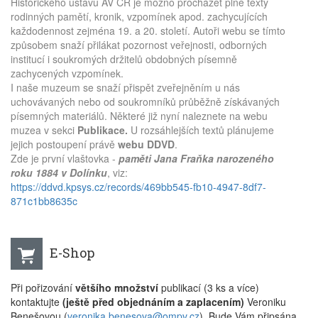
Historického ústavu AV ČR je možno procházet plné texty
rodinných pamětí, kronik, vzpomínek apod. zachycujících
každodennost zejména 19. a 20. století. Autoři webu se tímto
způsobem snaží přilákat pozornost veřejnosti, odborných
institucí i soukromých držitelů obdobných písemně
zachycených vzpomínek.
I naše muzeum se snaží přispět zveřejněním u nás
uchovávaných nebo od soukromníků průběžně získávaných
písemných materiálů. Některé již nyní naleznete na webu
muzea v sekci
Publikace.
U rozsáhlejších textů plánujeme
jejich postoupení právě
webu DDVD
.
Zde je první vlaštovka -
paměti Jana Fraňka narozeného
roku 1884 v Dolínku
, viz:
https://ddvd.kpsys.cz/records/469bb545-fb10-4947-8df7-
871c1bb8635c
E-Shop
Při pořizování
většího množství
publikací (3 ks a více)
kontaktujte
(ještě před objednáním a zaplacením)
Veroniku
Benešovou (
veronika.benesova@ompv.cz
). Bude Vám připsána