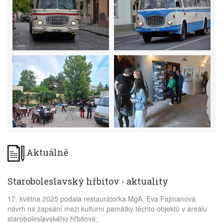
Aktuálně
Staroboleslavský hřbitov - aktuality
17. května 2025 podala restaurátorka MgA. Eva Fajmanová
návrh na zapsání mezi kulturní památky těchto objektů v areálu
staroboleslavského hřbitova: