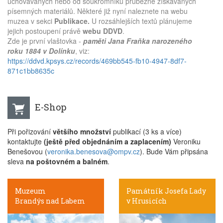
uchovávaných nebo od soukromníků průběžně získávaných
písemných materiálů. Některé již nyní naleznete na webu
muzea v sekci
Publikace.
U rozsáhlejších textů plánujeme
jejich postoupení právě
webu DDVD
.
Zde je první vlaštovka -
paměti Jana Fraňka narozeného
roku 1884 v Dolínku
, viz:
https://ddvd.kpsys.cz/records/469bb545-fb10-4947-8df7-
871c1bb8635c
E-Shop
Při pořizování
většího množství
publikací (3 ks a více)
kontaktujte
(ještě před objednáním a zaplacením)
Veroniku
Benešovou (
veronika.benesova@ompv.cz
). Bude Vám připsána
sleva
na poštovném a balném
.
Muzeum
Památník Josefa Lady
Brandýs nad Labem
v Hrusicích