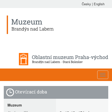
Česky
|
English
Toggl
navig
Otevírací doba
Muzeum