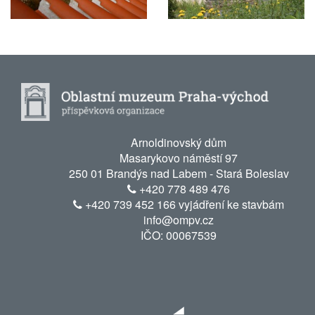
Arnoldinovský dům
Masarykovo náměstí 97
250 01 Brandýs nad Labem - Stará Boleslav
+420 778 489 476
+420 739 452 166 vyjádření ke stavbám
info@ompv.cz
IČO: 00067539