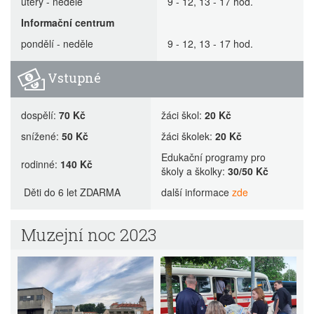
úterý - neděle
9 - 12, 13 - 17 hod.
Informační centrum
pondělí - neděle
9 - 12, 13 - 17 hod.
Vstupné
dospělí:
70 Kč
žáci škol:
20 Kč
snížené:
50 Kč
žáci školek:
20 Kč
Edukační programy pro
rodinné:
140 Kč
školy a školky:
30/50 Kč
Děti do 6 let ZDARMA
další informace
zde
Muzejní noc 2023