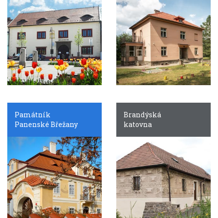
Památník
Brandýská
Panenské Břežany
katovna