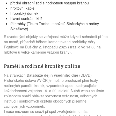
přední ohradní zeď s hodnotnou vstupní bránou
hřbitovní kaple
hrobnický domek
hlavní centrální kříž
tři hrobky (Thurn-Taxise, manželů Stránských a rodiny
Slezákovy)
S uvedenými objekty se veřejnost může kdykoli sehnámit přímo
na místě, případně během komentované prohlídky Věry
Fojtíkové na Dušičky 2. listopadu 2025 (sraz je ve 14:00 na
hřbitově u velké kamenné vstupní brány).
Paměti a rodinné kroniky online
Na stránkách
Databáze dějin všedního dne
(DDVD)
Historického ústavu AV ČR je možno procházet plné texty
rodinných pamětí, kronik, vzpomínek apod. zachycujících
každodennost zejména 19. a 20. století. Autoři webu se tímto
způsobem snaží přilákat pozornost veřejnosti, odborných
institucí i soukromých držitelů obdobných písemně
zachycených vzpomínek.
I naše muzeum se snaží přispět zveřejněním u nás