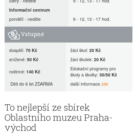
úterý - neděle
9 - 12, 13 - 17 hod.
Informační centrum
pondělí - neděle
9 - 12, 13 - 17 hod.
Vstupné
dospělí:
70 Kč
žáci škol:
20 Kč
snížené:
50 Kč
žáci školek:
20 Kč
Edukační programy pro
rodinné:
140 Kč
školy a školky:
30/50 Kč
Děti do 6 let ZDARMA
další informace
zde
To nejlepší ze sbírek
Oblastního muzeu Praha-
východ