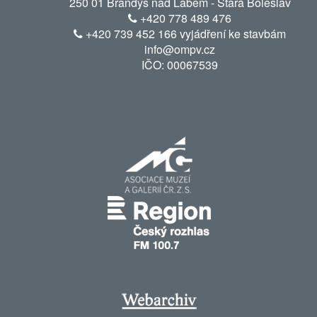
250 01 Brandýs nad Labem - Stará Boleslav
+420 778 489 476
+420 739 452 166 vyjádření ke stavbám
info@ompv.cz
IČO: 00067539