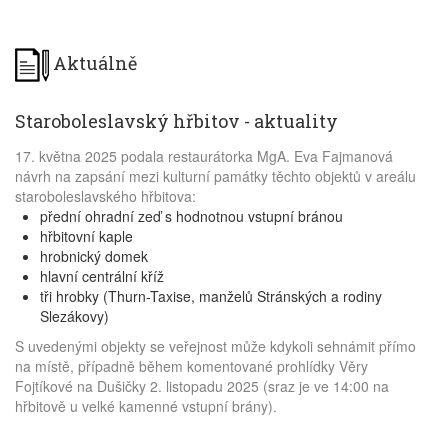
Aktuálně
Staroboleslavský hřbitov - aktuality
17. května 2025 podala restaurátorka MgA. Eva Fajmanová
návrh na zapsání mezi kulturní památky těchto objektů v areálu
staroboleslavského hřbitova:
přední ohradní zeď s hodnotnou vstupní bránou
hřbitovní kaple
hrobnický domek
hlavní centrální kříž
tři hrobky (Thurn-Taxise, manželů Stránských a rodiny
Slezákovy)
S uvedenými objekty se veřejnost může kdykoli sehnámit přímo
na místě, případně během komentované prohlídky Věry
Fojtíkové na Dušičky 2. listopadu 2025 (sraz je ve 14:00 na
hřbitově u velké kamenné vstupní brány).