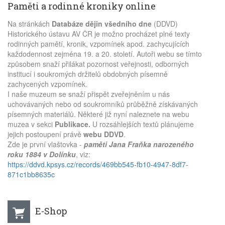
Paměti a rodinné kroniky online
Na stránkách
Databáze dějin všedního dne
(DDVD)
Historického ústavu AV ČR je možno procházet plné texty
rodinných pamětí, kronik, vzpomínek apod. zachycujících
každodennost zejména 19. a 20. století. Autoři webu se tímto
způsobem snaží přilákat pozornost veřejnosti, odborných
institucí i soukromých držitelů obdobných písemně
zachycených vzpomínek.
I naše muzeum se snaží přispět zveřejněním u nás
uchovávaných nebo od soukromníků průběžně získávaných
písemných materiálů. Některé již nyní naleznete na webu
muzea v sekci
Publikace.
U rozsáhlejších textů plánujeme
jejich postoupení právě
webu DDVD
.
Zde je první vlaštovka -
paměti Jana Fraňka narozeného
roku 1884 v Dolínku
, viz:
https://ddvd.kpsys.cz/records/469bb545-fb10-4947-8df7-
871c1bb8635c
E-Shop