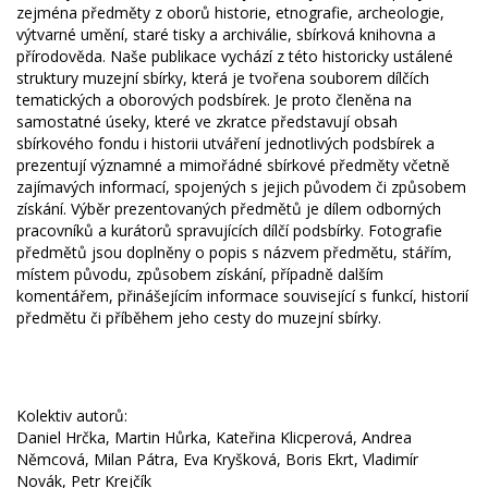
zejména předměty z oborů historie, etnografie, archeologie,
výtvarné umění, staré tisky a archiválie, sbírková knihovna a
přírodověda. Naše publikace vychází z této historicky ustálené
struktury muzejní sbírky, která je tvořena souborem dílčích
tematických a oborových podsbírek. Je proto členěna na
samostatné úseky, které ve zkratce představují obsah
sbírkového fondu i historii utváření jednotlivých podsbírek a
prezentují významné a mimořádné sbírkové předměty včetně
zajímavých informací, spojených s jejich původem či způsobem
získání. Výběr prezentovaných předmětů je dílem odborných
pracovníků a kurátorů spravujících dílčí podsbírky. Fotografie
předmětů jsou doplněny o popis s názvem předmětu, stářím,
místem původu, způsobem získání, případně dalším
komentářem, přinášejícím informace související s funkcí, historií
předmětu či příběhem jeho cesty do muzejní sbírky.
Kolektiv autorů:
Daniel Hrčka, Martin Hůrka, Kateřina Klicperová, Andrea
Němcová, Milan Pátra, Eva Kryšková, Boris Ekrt, Vladimír
Novák, Petr Krejčík