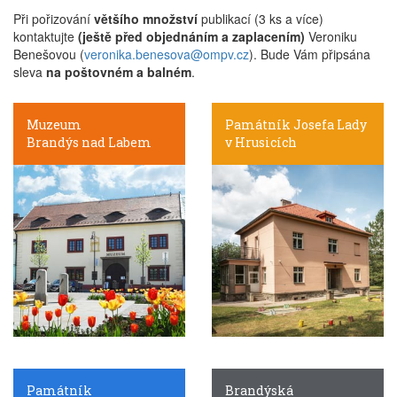
Při pořizování
většího množství
publikací (3 ks a více)
kontaktujte
(ještě před objednáním a zaplacením)
Veroniku
Benešovou (
veronika.benesova@ompv.cz
). Bude Vám připsána
sleva
na poštovném a balném
.
Muzeum
Památník Josefa Lady
Brandýs nad Labem
v Hrusicích
Památník
Brandýská