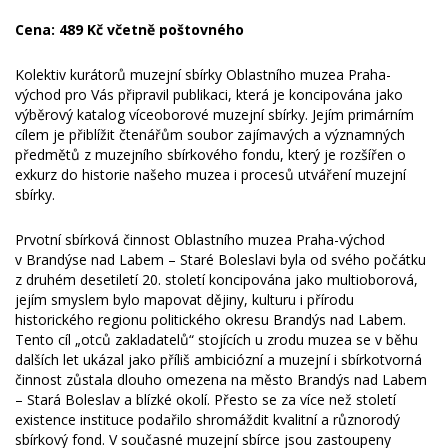
Cena: 489 Kč včetně poštovného
Kolektiv kurátorů muzejní sbírky Oblastního muzea Praha-
východ pro Vás připravil publikaci, která je koncipována jako
výběrový katalog víceoborové muzejní sbírky. Jejím primárním
cílem je přiblížit čtenářům soubor zajímavých a významných
předmětů z muzejního sbírkového fondu, který je rozšířen o
exkurz do historie našeho muzea i procesů utváření muzejní
sbírky.
Prvotní sbírková činnost Oblastního muzea Praha-východ
v Brandýse nad Labem – Staré Boleslavi byla od svého počátku
z druhém desetiletí 20. století koncipována jako multioborová,
jejím smyslem bylo mapovat dějiny, kulturu i přírodu
historického regionu politického okresu Brandýs nad Labem.
Tento cíl „otců zakladatelů“ stojících u zrodu muzea se v běhu
dalších let ukázal jako příliš ambiciózní a muzejní i sbírkotvorná
činnost zůstala dlouho omezena na město Brandýs nad Labem
– Stará Boleslav a blízké okolí. Přesto se za více než století
existence instituce podařilo shromáždit kvalitní a různorodý
sbírkový fond. V současné muzejní sbírce jsou zastoupeny