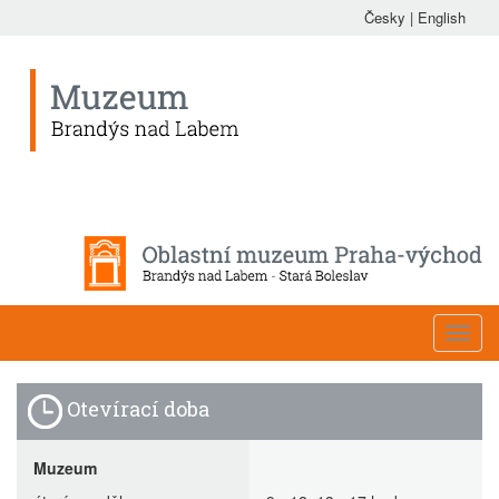
Česky
|
English
Toggl
navig
Otevírací doba
Muzeum